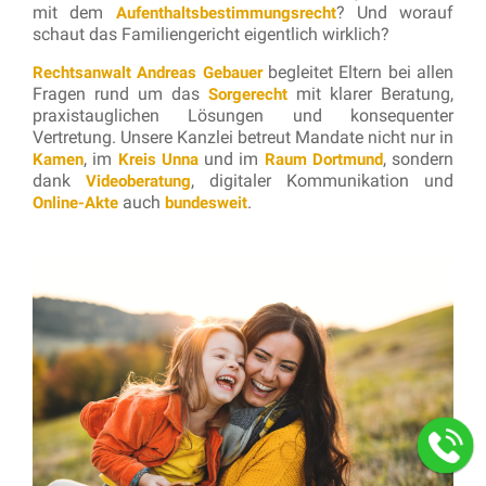
mit dem
? Und worauf
Aufenthaltsbestimmungsrecht
schaut das Familiengericht eigentlich wirklich?
begleitet Eltern bei allen
Rechtsanwalt Andreas Gebauer
Fragen rund um das
mit klarer Beratung,
Sorgerecht
praxistauglichen Lösungen und konsequenter
Vertretung. Unsere Kanzlei betreut Mandate nicht nur in
, im
und im
, sondern
Kamen
Kreis Unna
Raum Dortmund
dank
, digitaler Kommunikation und
Videoberatung
auch
.
Online-Akte
bundesweit