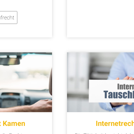
frecht
t Kamen
Internetre