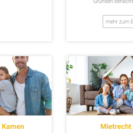
Gründen benachte
mehr zum E
t Kamen
Mietrech