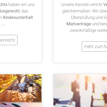
chts
haben wir uns
Unsere Kanzlei vertritt
V
Sorgerecht
, das
gleichermaßen. Wir übe
en
Kindesunterhalt
Überprüfung und Ge
t …
Mietverträge
und bera
zweckmäßige weite
ienrecht
mehr zum M