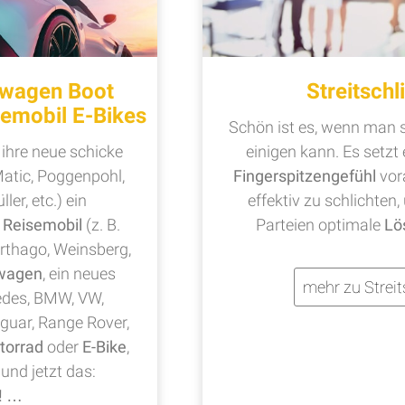
wagen Boot
Streitschl
emobil E-Bikes
Schön ist es, wenn man s
 ihre neue schicke
einigen kann. Es setz
Matic, Poggenpohl,
Fingerspitzengefühl
vor
ller, etc.) ein
effektiv zu schlichten,
,
Reisemobil
(z. B.
Parteien optimale
Lö
arthago, Weinsberg,
wagen
, ein neues
mehr zu Streit
des, BMW, VW,
aguar, Range Rover,
torrad
oder
E-Bike
,
 und jetzt das:
!
…