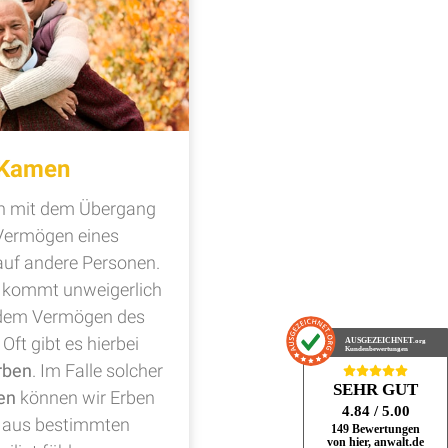
 Kamen
ch mit dem Übergang
Vermögen eines
uf andere Personen.
n kommt unweigerlich
t dem Vermögen des
Oft gibt es hierbei
AUSGEZEICHNET
.org
Kundenbewertungen
rben
. Im Falle solcher
SEHR GUT
en
können wir Erben
4.84
/ 5.00
ch aus bestimmten
149 Bewertungen
von hier, anwalt.de