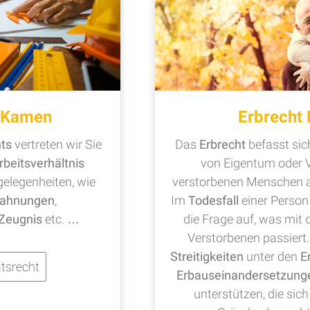
t Kamen
Erbrecht
hts
vertreten wir Sie
Das
Erbrecht
befasst si
rbeitsverhältnis
von Eigentum oder 
legenheiten, wie
verstorbenen Menschen a
ahnungen
,
Im
Todesfall
einer Perso
Zeugnis
etc. …
die Frage auf, was mi
Verstorbenen passiert. 
Streitigkeiten
unter den
E
tsrecht
Erbauseinandersetzung
unterstützen, die si