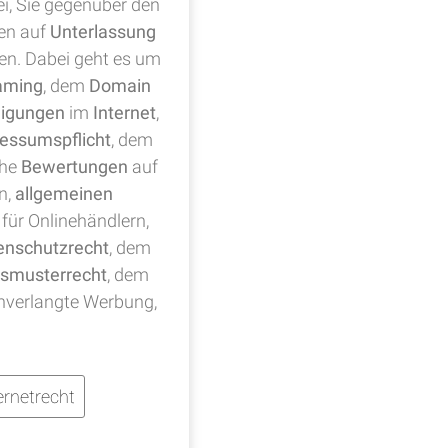
ei, Sie gegenüber den
en auf
Unterlassung
ten. Dabei geht es um
aming
, dem
Domain
digungen
im
Internet
,
essumspflicht
, dem
che
Bewertungen
auf
n,
allgemeinen
für Onlinehändlern,
enschutzrecht
, dem
smusterrecht
, dem
nverlangte Werbung,
rnetrecht