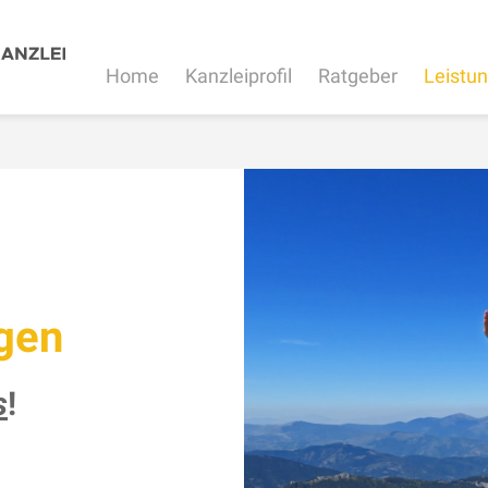
Home
Kanzleiprofil
Ratgeber
Leistu
gen
s
!