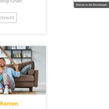
iligt fühlen.
Hinweis zu den Bewertungen
rbrecht
t Kamen