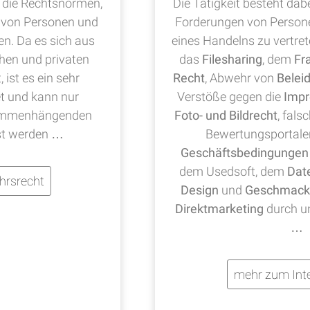
die Rechtsnormen,
Die Tätigkeit besteht dab
 von Personen und
Forderungen von Person
en. Da es sich aus
eines Handelns zu vertre
chen und privaten
das
Filesharing
, dem
Fr
ist es ein sehr
Recht
, Abwehr von
Belei
t und kann nur
Verstöße gegen die
Impr
sammenhängenden
Foto- und Bildrecht
, fals
st werden …
Bewertungsportale
Geschäftsbedingungen
dem Usedsoft, dem
Dat
hrsrecht
Design
und
Geschmack
Direktmarketing
durch u
…
mehr zum Inte