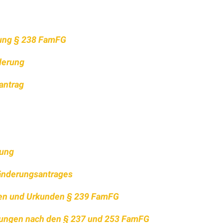
ung § 238 FamFG
derung
antrag
rung
änderungsantrages
en und Urkunden § 239 FamFG
ungen nach den § 237 und 253 FamFG