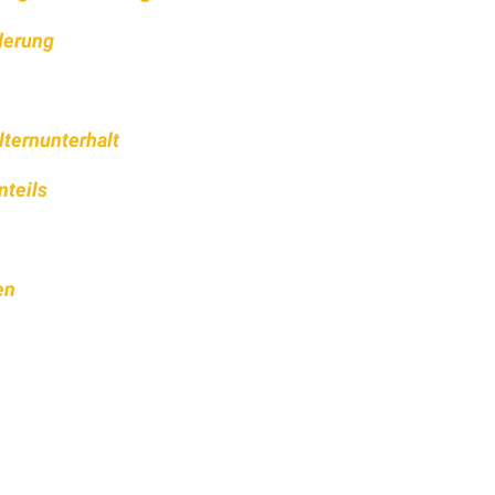
derung
ternunterhalt
nteils
en